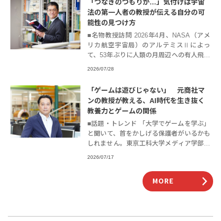
「つなぎのつもりが…」気付けば宇宙
法の第一人者の教授が伝える自分の可
能性の見つけ方
■名物教授訪問 2026年4月、NASA（アメ
リカ航空宇宙局）のアルテミスⅡによっ
て、53年ぶりに人類の月周辺への有人飛行
が実現しました。6月には、日本のH3ロケ
2026/07/28
ット6号機の打ち上げが成功するなど、国
「ゲームは遊びじゃない」 元商社マ
ンの教授が教える、AI時代を生き抜く
教養力とゲームの関係
■話題・トレンド 「大学でゲームを学ぶ」
と聞いて、首をかしげる保護者がいるかも
しれません。東京工科大学メディア学部の
三上浩司教授もそうした壁にぶつかってき
2026/07/17
ました。商社マンからアニメやゲームの制
作会社を
MORE