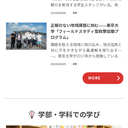
魅力を発信する学生スタッフがいる。赤い
ポロシャツ姿であることから「赤ポロ」と
2026/08/06
PR
呼ばれる。今では、赤ポロの学生に憧れて
関東学院大学
正解のない地域課題に挑む――東京大
学「フィールドスタディ型政策協働プ
ログラム」
課題を抱える地域に飛び込み、地元住民と
共に汗をかきながら最適解を探り出す―
―。東京大学が2017年から実施している正
課外の教育プログラム「フィールドスタデ
2026/08/05
PR
ィ型政策協働プログラム（通称FS）」
は、東大生
MORE
学部・学科での学び