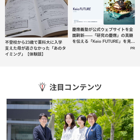
慶應義塾が公式ウェブサイトを全
面刷新――「研究の慶應」の真髄
を伝える「Keio FUTURE」を見逃
不登校から23歳で薬科大に入学
すな！
支えた母が逃さなかった「あのタ
PR
イミング」【体験談】
注目コンテンツ