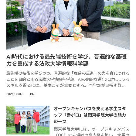
AI時代における最先端技術を学び、普遍的な基礎
力を養成する法政大学情報科学部
最先端の技術を学びつつ、普遍的な「理系の王道」の力を身につける
ことを目的とする法政大学情報科学部。AIの劇的な進化に対応しうる
スキルを得るには、基本こそが重要とする。同学部が目指す教育と
は、そしてどん
2026/08/07
PR
オープンキャンパスを支える学生スタ
ッフ「赤ポロ」は関東学院大学の魅力
の一つ
関東学院大学には、オープンキャンパス
（OC）で来場者の案内役を担い、大学の