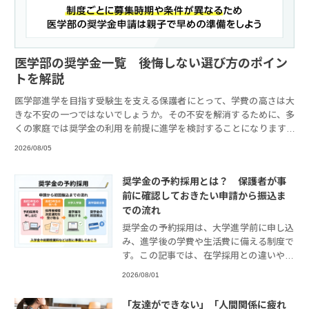
医学部の奨学金一覧 後悔しない選び方のポイン
トを解説
医学部進学を目指す受験生を支える保護者にとって、学費の高さは大
きな不安の一つではないでしょうか。その不安を解消するために、多
くの家庭では奨学金の利用を前提に進学を検討することになります。
医学部生が利用
2026/08/05
奨学金の予約採用とは？ 保護者が事
前に確認しておきたい申請から振込ま
での流れ
奨学金の予約採用は、大学進学前に申し込
み、進学後の学費や生活費に備える制度で
す。この記事では、在学採用との違いや高
校3年生の申請から大学入学後の初回振込
2026/08/01
までの流れ、保護者が確認したい期限や進
学届、入学
「友達ができない」「人間関係に疲れ