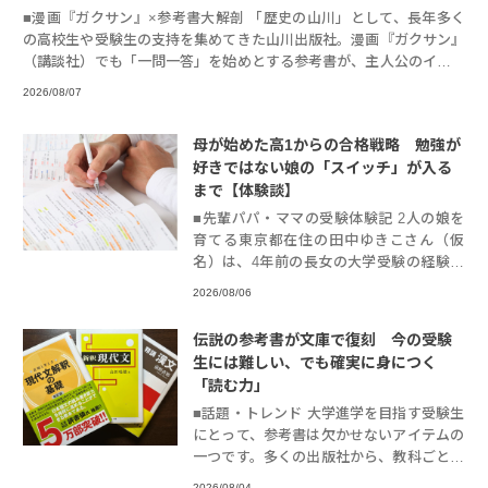
■漫画『ガクサン』×参考書大解剖 「歴史の山川」として、長年多く
の高校生や受験生の支持を集めてきた山川出版社。漫画『ガクサン』
（講談社）でも「一問一答」を始めとする参考書が、主人公のイチオ
シ参考書とし
2026/08/07
母が始めた高1からの合格戦略 勉強が
好きではない娘の「スイッチ」が入る
まで【体験談】
■先輩パパ・ママの受験体験記 2人の娘を
育てる東京都在住の田中ゆきこさん（仮
名）は、4年前の長女の大学受験の経験を
生かして、次女かおりさん（仮名）が総合
2026/08/06
型選抜で合格するのに尽力しました。「勉
強があまり
伝説の参考書が文庫で復刻 今の受験
生には難しい、でも確実に身につく
「読む力」
■話題・トレンド 大学進学を目指す受験生
にとって、参考書は欠かせないアイテムの
一つです。多くの出版社から、教科ごとに
さまざまな特徴を持った参考書が刊行され
2026/08/04