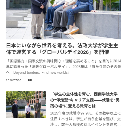
日本にいながら世界を考える。法政大学が学生主
体で運営する「グローバルデイ2026」を開催
「国際協力・国際交流の興味関心・理解を高めること」を目的に2014
年に始まった「法政グローバルデイ」。2026年は「当たり前のその先
へ Beyond borders, Find new worlds」
2026/07/06
PR
「学生の主体性を育む」西南学院大学
の“伴走型”キャリア支援——就活を“実
践の場”に変える教育とは
2025年度の就職率97.9％。その数字以上に
注目すべきは、学生が自ら企業を選び、交
渉し、数千人規模の就活イベントを運営し