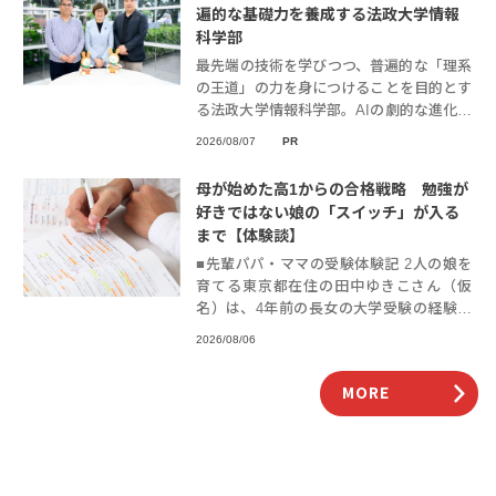
遍的な基礎力を養成する法政大学情報
科学部
最先端の技術を学びつつ、普遍的な「理系
の王道」の力を身につけることを目的とす
る法政大学情報科学部。AIの劇的な進化に
対応しうるスキルを得るには、基本こそが
2026/08/07
PR
重要とする。同学部が目指す教育とは、そ
してどん
母が始めた高1からの合格戦略 勉強が
好きではない娘の「スイッチ」が入る
まで【体験談】
■先輩パパ・ママの受験体験記 2人の娘を
育てる東京都在住の田中ゆきこさん（仮
名）は、4年前の長女の大学受験の経験を
生かして、次女かおりさん（仮名）が総合
2026/08/06
型選抜で合格するのに尽力しました。「勉
強があまり
MORE