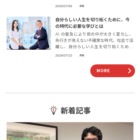
ているという事実だ。西南学院大学では、
2026/07/06
PR
キャリア支援そのものが体系的学びの「実
践
自分らしい人生を切り拓くために、今
の時代に必要な学びとは
AI の普及により世の中が大きく変化し、
先行きが見えない不確実な時代。社会で活
躍し、自分らしい人生を切り拓くために
は、どのような力を身につけるべきなので
2026/07/15
PR
しょうか。受験勉強や大学で学ぶことには
どんな意味
MORE
新着記事