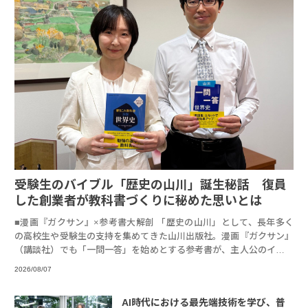
受験生のバイブル「歴史の山川」誕生秘話 復員
した創業者が教科書づくりに秘めた思いとは
■漫画『ガクサン』×参考書大解剖 「歴史の山川」として、長年多く
の高校生や受験生の支持を集めてきた山川出版社。漫画『ガクサン』
（講談社）でも「一問一答」を始めとする参考書が、主人公のイチオ
シ参考書とし
2026/08/07
AI時代における最先端技術を学び、普