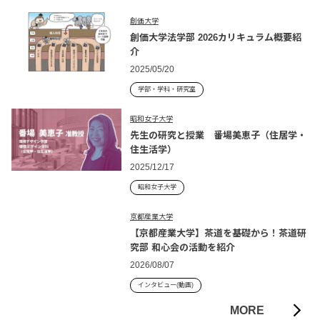
創価大学
創価大学法学部 2026カリキュラム概要紹
介
2025/05/20
学部・学科・研究室
昭和女子大学
先生の研究と授業 番場美恵子（住居学・
住生活学）
2025/12/17
昭和女子大学
京都産業大学
【京都産業大学】茶道を基礎から！茶道研
究部 和心会の活動を紹介
2026/08/07
インタビュー(動画)
MORE